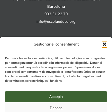
Barcelona
933 31 22 70
info@escolaeduca.org
Gestionar el consentiment
ALTRES PROJECTES
Per oferir les millors experiències, utilitzem tecnologies com ara galetes
per emmagatzemar i/o accedir a la informació del dispositiu. Donar el
+EDUCA
consentiment a aquestes tecnologies ens permetrà processar dades
com ara el comportament de navegació o identificadors únics en aquest
EDUCA Espai Lúdic
lloc. No consentir o retirar el consentiment, pot afectar negativament
EDUCA Serveis
determinades característiques i funcions.
Accepta
Denega