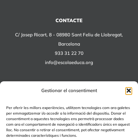
CONTACTE
C/ Josep Ricart, 8 - 08980 Sant Feliu de Llobregat,
Barcelona
933 31 22 70
info@escolaeduca.org
Gestionar el consentiment
ALTRES PROJECTES
Per oferir les millors experiències, utilitzem tecnologies com ara galetes
per emmagatzemar i/o accedir a la informació del dispositiu. Donar el
+EDUCA
consentiment a aquestes tecnologies ens permetrà processar dades
com ara el comportament de navegació o identificadors únics en aquest
EDUCA Espai Lúdic
lloc. No consentir o retirar el consentiment, pot afectar negativament
EDUCA Serveis
determinades característiques i funcions.