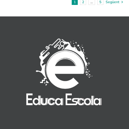
1
2
…
5
Següent