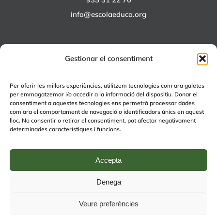
info@escolaeduca.org
Gestionar el consentiment
ALTRES PROJECTES
Per oferir les millors experiències, utilitzem tecnologies com ara galetes
per emmagatzemar i/o accedir a la informació del dispositiu. Donar el
+EDUCA
consentiment a aquestes tecnologies ens permetrà processar dades
com ara el comportament de navegació o identificadors únics en aquest
EDUCA Espai Lúdic
lloc. No consentir o retirar el consentiment, pot afectar negativament
EDUCA Serveis
determinades característiques i funcions.
Accepta
Denega
© Copyright 2024 | by
Avís legal
|
Política de Qualitat
|
Política de
Veure preferències
privacitat (RGPD)
| by
rmdisseny