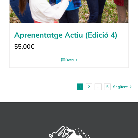
Aprenentatge Actiu (Edició 4)
55,00
€
Detalls
1
2
…
5
Següent