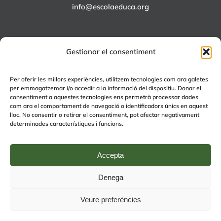
info@escolaeduca.org
Gestionar el consentiment
ALTRES PROJECTES
Per oferir les millors experiències, utilitzem tecnologies com ara galetes
per emmagatzemar i/o accedir a la informació del dispositiu. Donar el
+EDUCA
consentiment a aquestes tecnologies ens permetrà processar dades
com ara el comportament de navegació o identificadors únics en aquest
EDUCA Espai Lúdic
lloc. No consentir o retirar el consentiment, pot afectar negativament
EDUCA Serveis
determinades característiques i funcions.
Accepta
Denega
© Copyright 2024 | by
Avís legal
|
Política de Qualitat
|
Política de
Veure preferències
privacitat (RGPD)
| by
rmdisseny