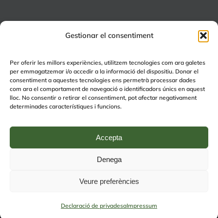
Gestionar el consentiment
ALTRES PROJECTES
Per oferir les millors experiències, utilitzem tecnologies com ara galetes
per emmagatzemar i/o accedir a la informació del dispositiu. Donar el
+EDUCA
consentiment a aquestes tecnologies ens permetrà processar dades
com ara el comportament de navegació o identificadors únics en aquest
EDUCA Espai Lúdic
lloc. No consentir o retirar el consentiment, pot afectar negativament
EDUCA Serveis
determinades característiques i funcions.
Accepta
Denega
© Copyright 2024 | by
Avís legal
|
Política de Qualitat
|
Política de
Veure preferències
privacitat (RGPD)
| by
rmdisseny
Facebook
Instagram
Tiktok
WhatsApp
Declaració de privadesa
Impressum