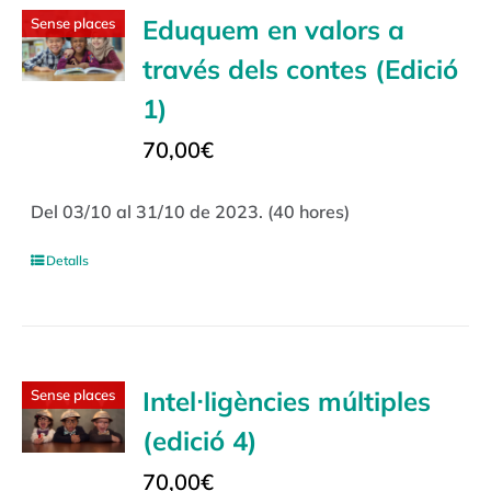
Eduquem en valors a
Sense places
través dels contes (Edició
1)
70,00
€
Del 03/10 al 31/10 de 2023. (40 hores)
Detalls
Intel·ligències múltiples
Sense places
(edició 4)
70,00
€