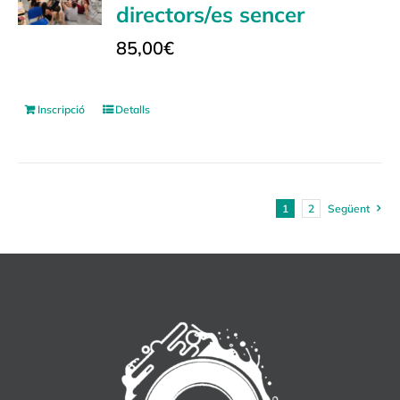
directors/es sencer
85,00
€
Inscripció
Detalls
1
2
Següent