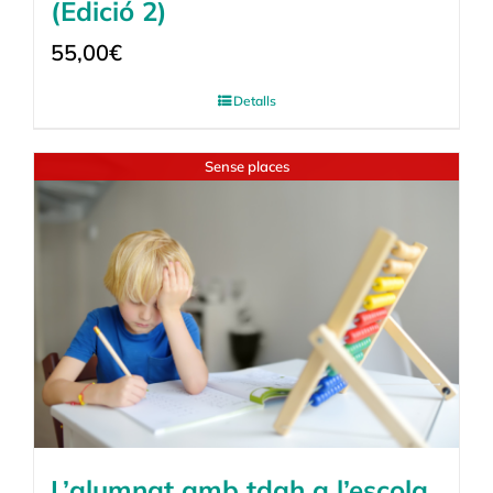
(Edició 2)
55,00
€
Detalls
Sense places
L’alumnat amb tdah a l’escola