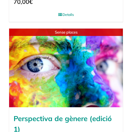
70,00
€
Detalls
Sense places
Perspectiva de gènere (edició
1)