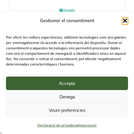
Detalls
Gestionar el consentiment
Sense places
Per oferir les millors experiències, utilitzem tecnologies com ara galetes
per emmagatzemar i/o accedir a la informació del dispositiu. Donar el
consentiment a aquestes tecnologies ens permetrà processar dades
com ara el comportament de navegació o identificadors únics en aquest
lloc. No consentir o retirar el consentiment, pot afectar negativament
determinades característiques i funcions.
Accepta
Denega
Veure preferències
Detecció i prevenció de
l’assetjament escolar (Edició 4)
Declaració de privadesa
Impressum