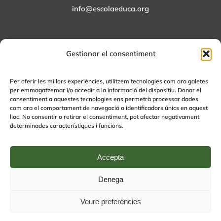
info@escolaeduca.org
Gestionar el consentiment
ALTRES PROJECTES
Per oferir les millors experiències, utilitzem tecnologies com ara galetes
per emmagatzemar i/o accedir a la informació del dispositiu. Donar el
+EDUCA
consentiment a aquestes tecnologies ens permetrà processar dades
com ara el comportament de navegació o identificadors únics en aquest
EDUCA Espai Lúdic
lloc. No consentir o retirar el consentiment, pot afectar negativament
EDUCA Serveis
determinades característiques i funcions.
Accepta
Denega
© Copyright 2024 | by
Avís legal
|
Política de Qualitat
|
Política de
Veure preferències
privacitat (RGPD)
| by
rmdisseny