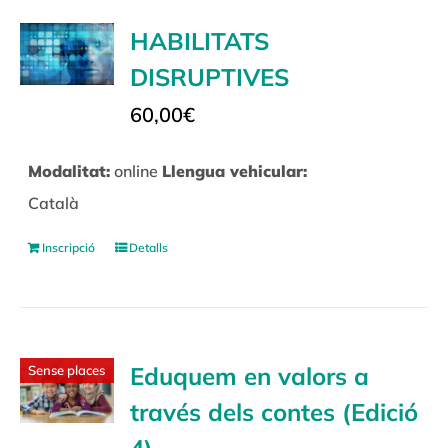
HABILITATS
DISRUPTIVES
60,00
€
Modalitat:
online
Llengua vehicular:
Català
Inscripció
Detalls
Eduquem en valors a
Sense places
través dels contes (Edició
4)