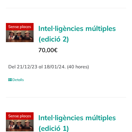
Intel·ligències múltiples
Sense places
(edició 2)
70,00
€
Del 21/12/23 al 18/01/24. (40 hores)
Detalls
Intel·ligències múltiples
Sense places
(edició 1)