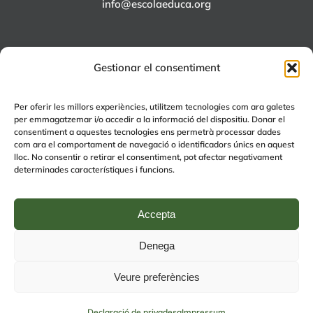
info@escolaeduca.org
Gestionar el consentiment
ALTRES PROJECTES
Per oferir les millors experiències, utilitzem tecnologies com ara galetes
per emmagatzemar i/o accedir a la informació del dispositiu. Donar el
+EDUCA
consentiment a aquestes tecnologies ens permetrà processar dades
com ara el comportament de navegació o identificadors únics en aquest
EDUCA Espai Lúdic
lloc. No consentir o retirar el consentiment, pot afectar negativament
EDUCA Serveis
determinades característiques i funcions.
Accepta
Denega
© Copyright 2024 | by
Avís legal
|
Política de Qualitat
|
Política de
Veure preferències
privacitat (RGPD)
| by
rmdisseny
Facebook
Instagram
Tiktok
WhatsApp
Declaració de privadesa
Impressum