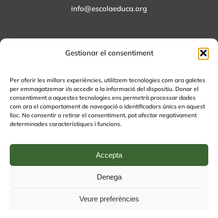
info@escolaeduca.org
Gestionar el consentiment
ALTRES PROJECTES
Per oferir les millors experiències, utilitzem tecnologies com ara galetes
per emmagatzemar i/o accedir a la informació del dispositiu. Donar el
+EDUCA
consentiment a aquestes tecnologies ens permetrà processar dades
com ara el comportament de navegació o identificadors únics en aquest
EDUCA Espai Lúdic
lloc. No consentir o retirar el consentiment, pot afectar negativament
EDUCA Serveis
determinades característiques i funcions.
Accepta
Denega
© Copyright 2024 | by
Avís legal
|
Política de Qualitat
|
Política de
Veure preferències
privacitat (RGPD)
| by
rmdisseny