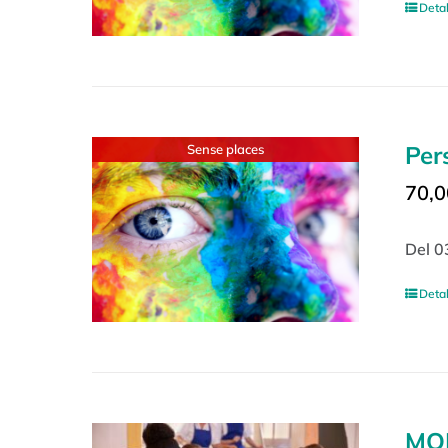
Detal
Per
Sense places
70,0
Del 0
Detal
MO