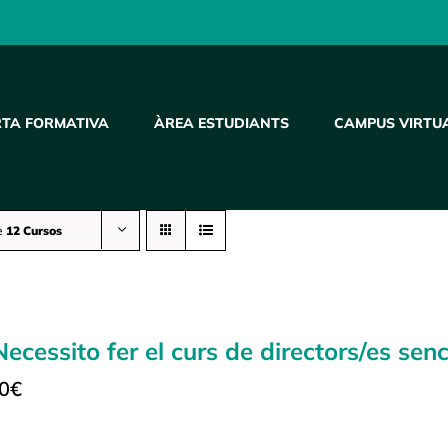
RTA FORMATIVA
ÀREA ESTUDIANTS
CAMPUS VIRTU
e
12 Cursos
 Necessito fer el curs de directors/es sen
0
€