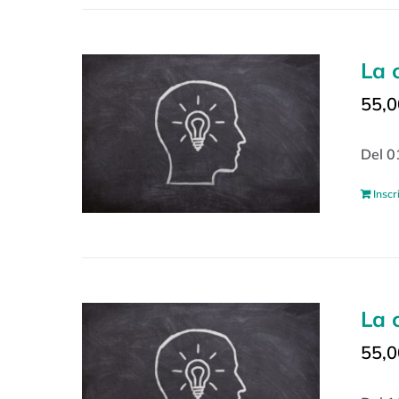
La 
55,0
Del 0
Inscr
La 
55,0