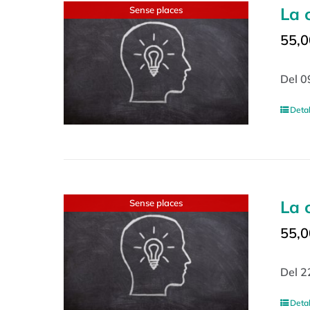
La 
Sense places
55,0
Del 0
Detal
La 
Sense places
55,0
Del 2
Detal