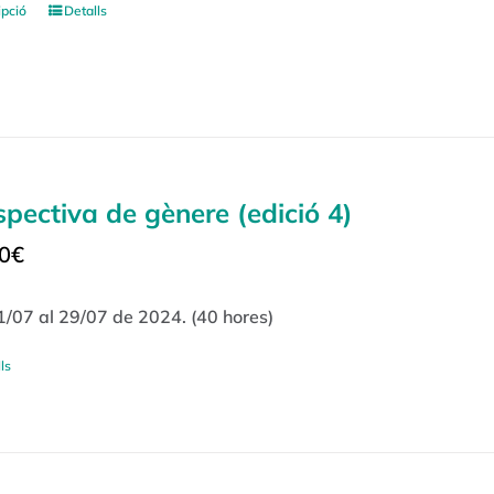
ipció
Detalls
spectiva de gènere (edició 4)
0
€
1/07 al 29/07 de 2024. (40 hores)
ls