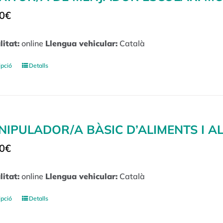
0
€
itat:
online
Llengua vehicular:
Català
ipció
Detalls
IPULADOR/A BÀSIC D’ALIMENTS I A
0
€
itat:
online
Llengua vehicular:
Català
ipció
Detalls