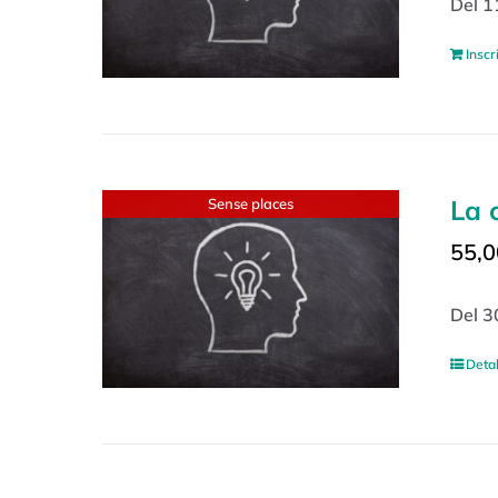
Del 1
Inscr
La 
Sense places
55,0
Del 3
Detal