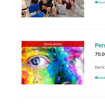
Inscr
Per
Sense places
70,0
Del 0
Detal