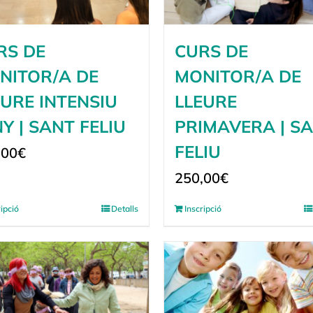
RS DE
CURS DE
NITOR/A DE
MONITOR/A DE
EURE INTENSIU
LLEURE
Y | SANT FELIU
PRIMAVERA | S
FELIU
,00
€
250,00
€
ripció
Detalls
Inscripció