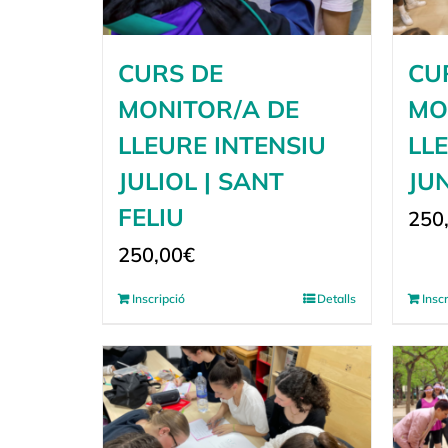
CURS DE
CU
MONITOR/A DE
MO
LLEURE INTENSIU
LL
JULIOL | SANT
JUN
FELIU
250
250,00
€
Inscripció
Detalls
Insc