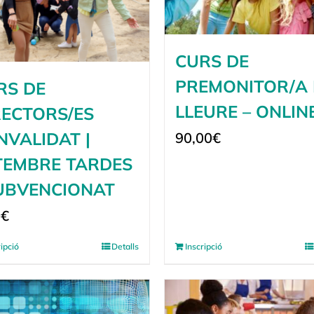
CURS DE
PREMONITOR/A 
RS DE
LLEURE – ONLIN
RECTORS/ES
NVALIDAT |
90,00
€
TEMBRE TARDES
SUBVENCIONAT
0
€
ripció
Detalls
Inscripció