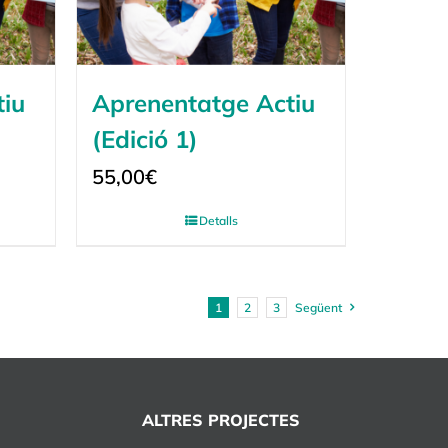
tiu
Aprenentatge Actiu
(Edició 1)
55,00
€
Detalls
1
2
3
Següent
ALTRES PROJECTES