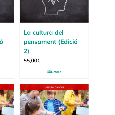
La cultura del
ó
pensament (Edició
2)
55,00
€
Detalls
Sense places