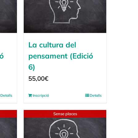
La cultura del
ó
pensament (Edició
6)
55,00
€
Detalls
Inscripció
Detalls
Sense places