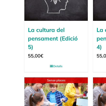
La cultura del
La 
pensament (Edició
pen
5)
4)
55,00
€
55,
Detalls
Sense places