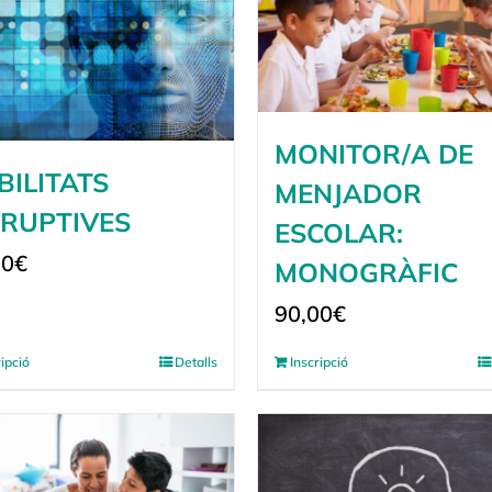
MONITOR/A DE
BILITATS
MENJADOR
SRUPTIVES
ESCOLAR:
00
€
MONOGRÀFIC
90,00
€
ripció
Detalls
Inscripció