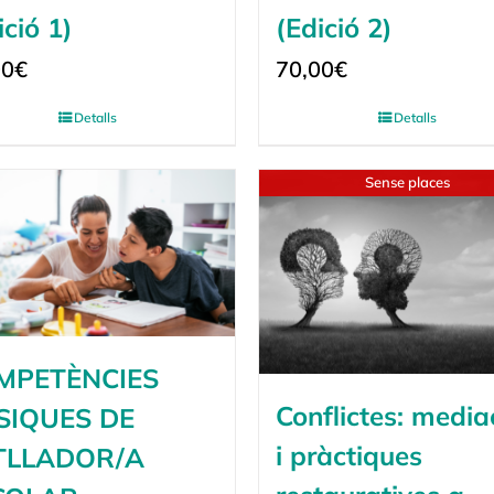
ició 1)
(Edició 2)
00
€
70,00
€
Detalls
Detalls
Sense places
MPETÈNCIES
Conflictes: media
SIQUES DE
i pràctiques
TLLADOR/A