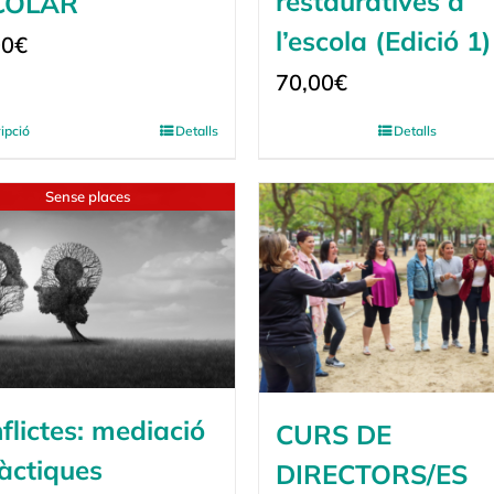
restauratives a
COLAR
l’escola (Edició 1)
00
€
70,00
€
ripció
Detalls
Detalls
Sense places
flictes: mediació
CURS DE
ràctiques
DIRECTORS/ES