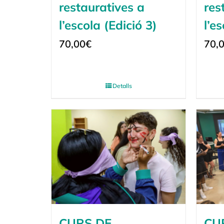
restauratives a
res
l’escola (Edició 3)
l’e
70,00
€
70,
Detalls
CURS DE
CU