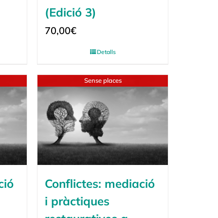
(Edició 3)
70,00
€
Detalls
Sense places
ció
Conflictes: mediació
i pràctiques