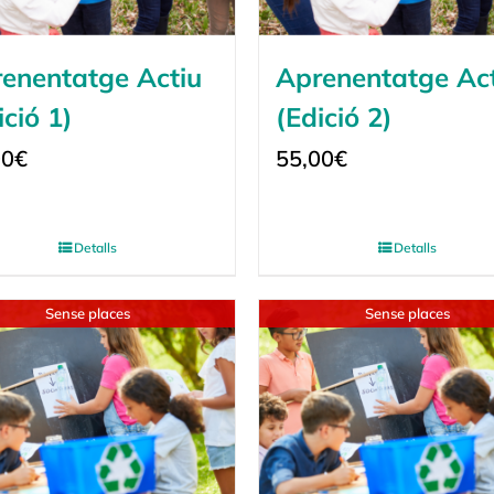
enentatge Actiu
Aprenentatge Ac
ició 1)
(Edició 2)
00
€
55,00
€
Detalls
Detalls
Sense places
Sense places