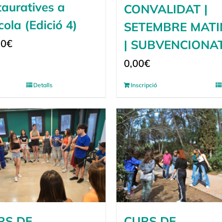
tauratives a
CONVALIDAT |
scola (Edició 4)
SETEMBRE MATI
| SUBVENCIONA
00
€
0,00
€
Detalls
Inscripció
RS DE
CURS DE