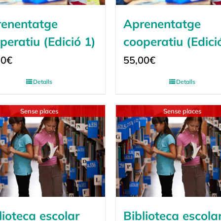
enentatge
Aprenentatge
peratiu (Edició 1)
cooperatiu (Edici
00
€
55,00
€
Detalls
Detalls
Sense places
Sense places
lioteca escolar
Biblioteca escola