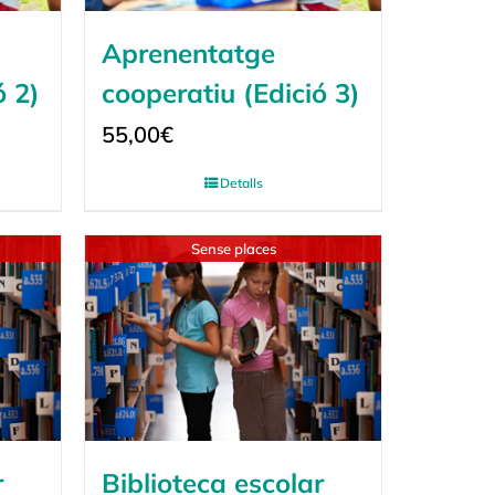
Aprenentatge
ó 2)
cooperatiu (Edició 3)
55,00
€
Detalls
Sense places
r
Biblioteca escolar