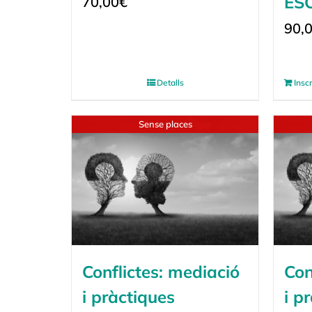
ES
70,00
€
90,
Detalls
Insc
Sense places
Conflictes: mediació
Con
i pràctiques
i p