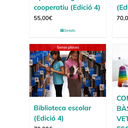
cooperatiu (Edició 4)
(Ed
55,00
€
70,
Detalls
Sense places
CO
Biblioteca escolar
BÀ
(Edició 4)
VE