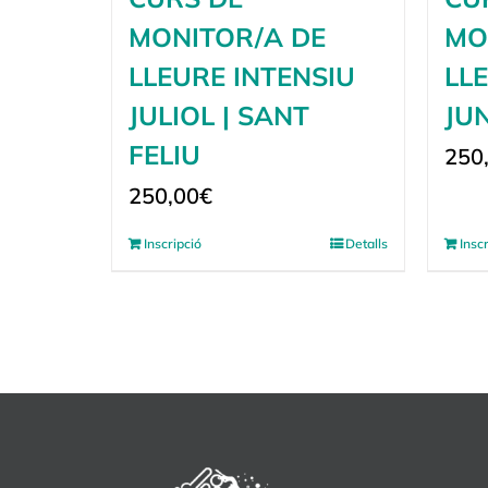
MONITOR/A DE
MO
LLEURE INTENSIU
LL
JULIOL | SANT
JUN
FELIU
250
250,00
€
Inscripció
Detalls
Insc