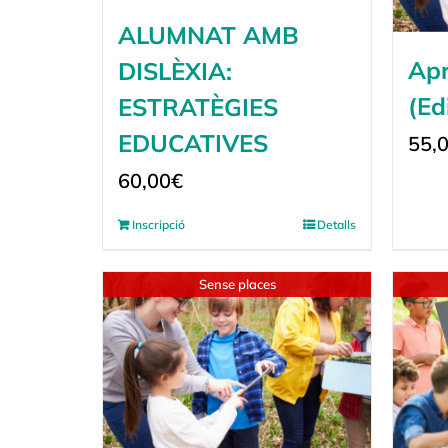
ALUMNAT AMB
Apr
DISLÈXIA:
(Ed
ESTRATÈGIES
EDUCATIVES
55,
60,00
€
Inscripció
Detalls
Sense places