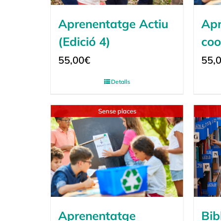
Aprenentatge Actiu
Apr
(Edició 4)
coo
55,00
€
55,
Detalls
Sense places
Aprenentatge
Bib