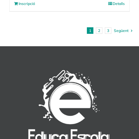
Inscripció
Detalls
1
2
3
Següent