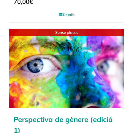
70,00
€
Detalls
Sense places
Perspectiva de gènere (edició
1)