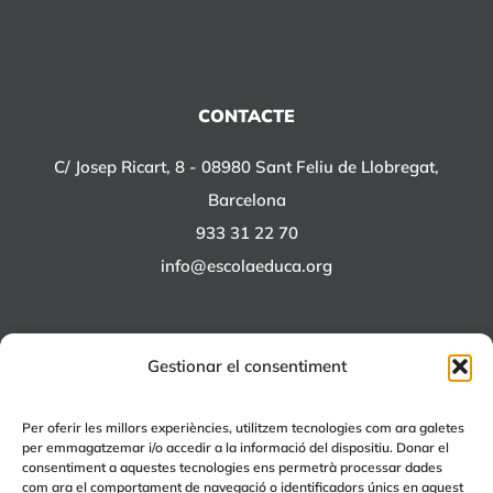
CONTACTE
C/ Josep Ricart, 8 - 08980 Sant Feliu de Llobregat,
Barcelona
933 31 22 70
info@escolaeduca.org
Gestionar el consentiment
ALTRES PROJECTES
Per oferir les millors experiències, utilitzem tecnologies com ara galetes
per emmagatzemar i/o accedir a la informació del dispositiu. Donar el
+EDUCA
consentiment a aquestes tecnologies ens permetrà processar dades
com ara el comportament de navegació o identificadors únics en aquest
EDUCA Espai Lúdic