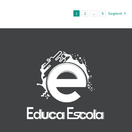
1
2
…
5
Següent