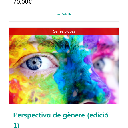
70,00
€
Detalls
Sense places
Perspectiva de gènere (edició
1)