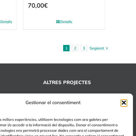
70,00
€
Detalls
Detalls
1
2
3
Següent
ALTRES PROJECTES
+EDUCA
Gestionar el consentiment
EDUCA Espai Lúdic
EDUCA Serveis
es millors experiències, utilitzem tecnologies com ara galetes per
r i/o accedir a la informació del dispositiu. Donar el consentiment a
cnologies ens permetrà processar dades com ara el comportament de
identificadors únics en aquest lloc. No consentir o retirar el consentiment,