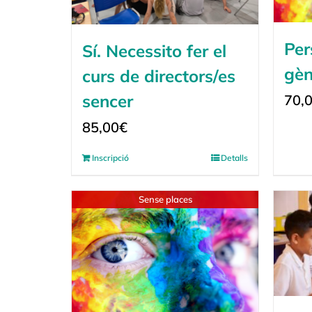
Per
Sí. Necessito fer el
gèn
curs de directors/es
sencer
70,
85,00
€
Inscripció
Detalls
Sense places