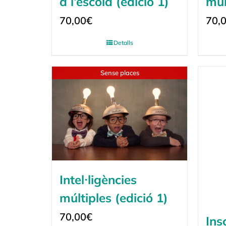
a l’escola (edició 1)
múl
70,00
€
70,
Detalls
Sense places
Intel·ligències
múltiples (edició 1)
70,00
€
Ins