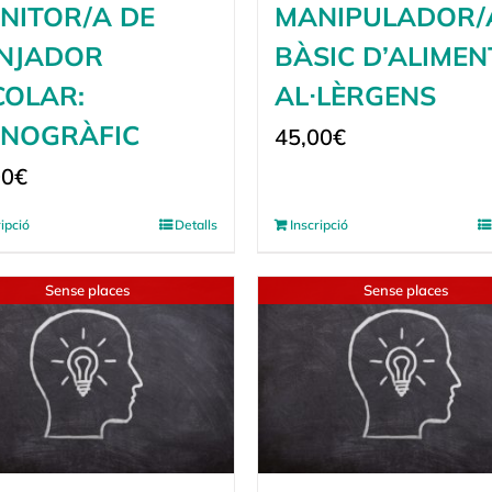
NITOR/A DE
MANIPULADOR/
NJADOR
BÀSIC D’ALIMENT
COLAR:
AL·LÈRGENS
NOGRÀFIC
45,00
€
00
€
ripció
Detalls
Inscripció
Sense places
Sense places