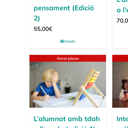
pensament (Edició
a l
2)
70,
55,00
€
Detalls
Sense places
L’alumnat amb tdah
Int