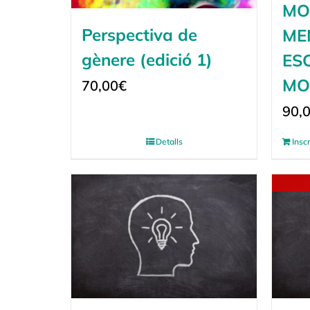
MO
Perspectiva de
ME
gènere (edició 1)
ES
MO
70,00
€
90,
Detalls
Insc