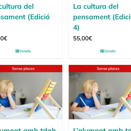
cultura del
La cultura del
sament (Edició
pensament (Edici
4)
00
€
55,00
€
Detalls
Detalls
Sense places
Sense places
lumnat amb tdah
L’alumnat amb t