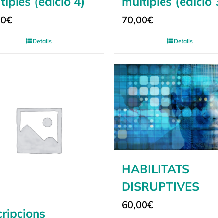
tiples (edició 4)
múltiples (edició 
00
€
70,00
€
Detalls
Detalls
HABILITATS
DISRUPTIVES
60,00
€
cripcions