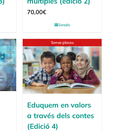
3)
múltiples (edició 2)
70,00
€
Detalls
Sense places
Eduquem en valors
a través dels contes
(Edició 4)