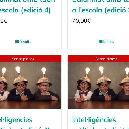
’escola (edició 4)
a l’escola (edició 
00
€
70,00
€
Detalls
Detalls
Sense places
Sense places
el·ligències
Intel·ligències