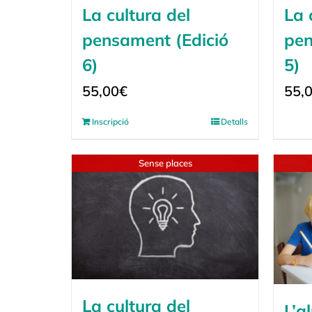
La cultura del
La 
pensament (Edició
pen
6)
5)
55,00
€
55,
Inscripció
Detalls
Sense places
La cultura del
L’a