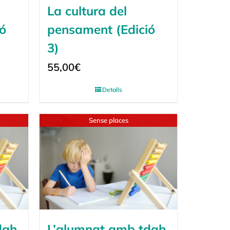
La cultura del
ó
pensament (Edició
3)
55,00
€
Detalls
Sense places
dah
L’alumnat amb tdah