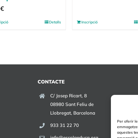
0
€
ripció
Detalls
Inscripció
CONTACTE
C/ Josep Ricart, 8
08980 Sant Feliu de
Llobregat, Barcelona
Per oferir l
933 31 22 70
emmagatzema
aquestes te
info@escolaeduca.org
navegació o 