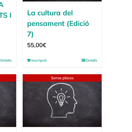
A
La cultura del
S I
pensament (Edició
7)
55,00
€
Detalls
Inscripció
Detalls
Sense places