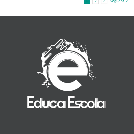
1
2
3
Següent