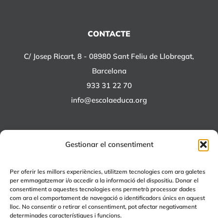
CONTACTE
C/ Josep Ricart, 8 - 08980 Sant Feliu de Llobregat,
Barcelona
933 31 22 70
info@escolaeduca.org
Gestionar el consentiment
ALTRES PROJECTES
Per oferir les millors experiències, utilitzem tecnologies com ara galetes
per emmagatzemar i/o accedir a la informació del dispositiu. Donar el
+EDUCA
consentiment a aquestes tecnologies ens permetrà processar dades
com ara el comportament de navegació o identificadors únics en aquest
EDUCA Espai Lúdic
lloc. No consentir o retirar el consentiment, pot afectar negativament
EDUCA Serveis
determinades característiques i funcions.