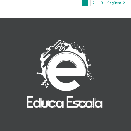
1
2
3
Següent