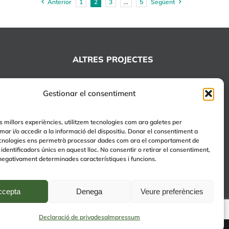
Anterior
1
2
3
…
5
Següent
ALTRES PROJECTES
+EDUCA
Gestionar el consentiment
EDUCA Espai Lúdic
EDUCA Serveis
es millors experiències, utilitzem tecnologies com ara galetes per
r i/o accedir a la informació del dispositiu. Donar el consentiment a
cnologies ens permetrà processar dades com ara el comportament de
identificadors únics en aquest lloc. No consentir o retirar el consentiment,
negativament determinades característiques i funcions.
ccepta
Denega
Veure preferències
Declaració de privadesa
Impressum