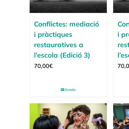
Conflictes: mediació
Con
i pràctiques
i p
restauratives a
res
l’escola (Edició 3)
l’e
70,00
€
70,
Detalls