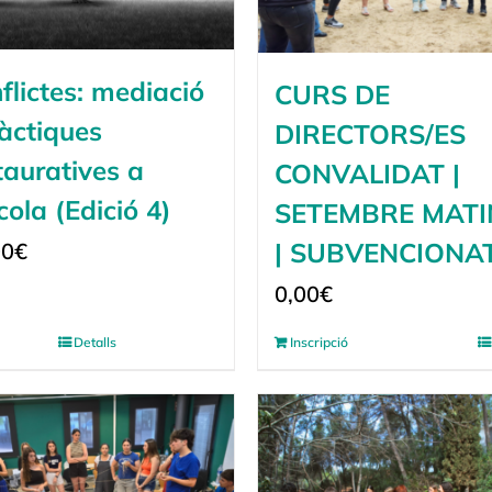
flictes: mediació
CURS DE
ràctiques
DIRECTORS/ES
tauratives a
CONVALIDAT |
scola (Edició 4)
SETEMBRE MATI
| SUBVENCIONA
00
€
0,00
€
Detalls
Inscripció