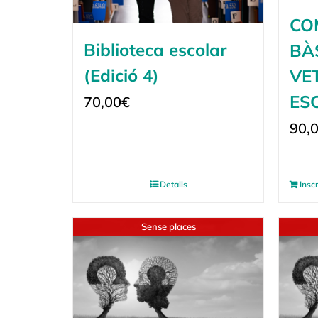
CO
Biblioteca escolar
BÀ
(Edició 4)
VE
ES
70,00
€
90,
Detalls
Insc
Sense places