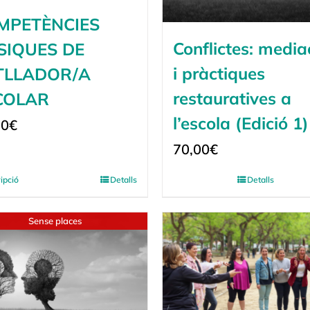
MPETÈNCIES
Conflictes: media
SIQUES DE
i pràctiques
TLLADOR/A
restauratives a
COLAR
l’escola (Edició 1)
00
€
70,00
€
ripció
Detalls
Detalls
Sense places