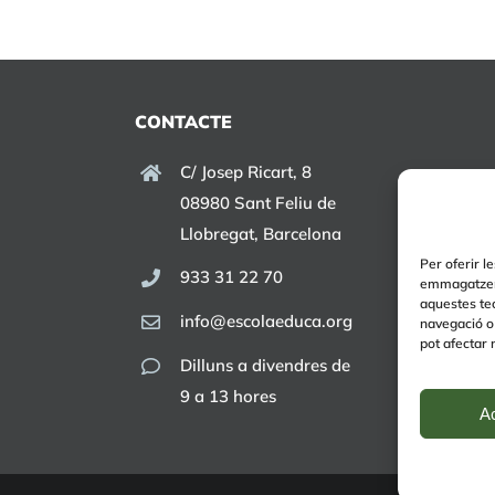
CONTACTE
C/ Josep Ricart, 8
08980 Sant Feliu de
Llobregat, Barcelona
Per oferir l
933 31 22 70
emmagatzema
aquestes te
info@escolaeduca.org
navegació o 
pot afectar 
Dilluns a divendres de
9 a 13 hores
A