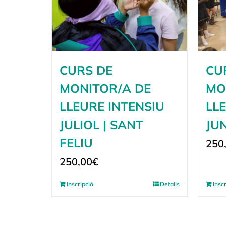
CURS DE
CU
MONITOR/A DE
MO
LLEURE INTENSIU
LL
JULIOL | SANT
JUN
FELIU
250
250,00
€
Inscripció
Detalls
Insc