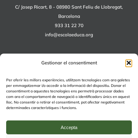
C/ Josep Ricart, 8 - 08980 Sant Feliu de Llobregat,
Barcelona
933 31 22 70
info@escolaeduca.org
Gestionar el consentiment
ALTRES PROJECTES
Per oferir les millors experiències, utilitzem tecnologies com ara galetes
per emmagatzemar i/o accedir a la informació del dispositiu. Donar el
+EDUCA
consentiment a aquestes tecnologies ens permetrà processar dades
com ara el comportament de navegació o identificadors únics en aquest
EDUCA Espai Lúdic
lloc. No consentir o retirar el consentiment, pot afectar negativament
EDUCA Serveis
determinades característiques i funcions.
Accepta