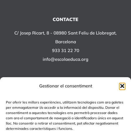
CONTACTE
C/ Josep Ricart, 8 - 08980 Sant Feliu de Llobregat,
Barcelona
933 31 22 70
info@escolaeduca.org
Gestionar el consentiment
ALTRES PROJECTES
Per oferir les millors experiències, utilitzem tecnologies com ara galetes
per emmagatzemar i/o accedir a la informació del dispositiu. Donar el
+EDUCA
consentiment a aquestes tecnologies ens permetrà processar dades
com ara el comportament de navegació o identificadors únics en aquest
EDUCA Espai Lúdic
lloc. No consentir o retirar el consentiment, pot afectar negativament
EDUCA Serveis
determinades característiques i funcions.