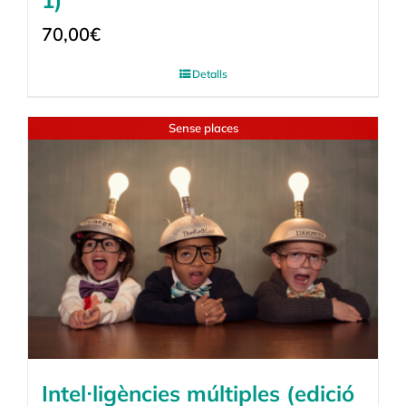
1)
70,00
€
Detalls
Sense places
Intel·ligències múltiples (edició