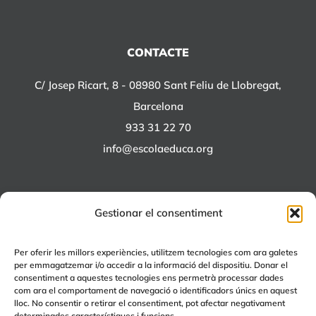
CONTACTE
C/ Josep Ricart, 8 - 08980 Sant Feliu de Llobregat,
Barcelona
933 31 22 70
info@escolaeduca.org
Gestionar el consentiment
ALTRES PROJECTES
Per oferir les millors experiències, utilitzem tecnologies com ara galetes
per emmagatzemar i/o accedir a la informació del dispositiu. Donar el
+EDUCA
consentiment a aquestes tecnologies ens permetrà processar dades
com ara el comportament de navegació o identificadors únics en aquest
EDUCA Espai Lúdic
lloc. No consentir o retirar el consentiment, pot afectar negativament
EDUCA Serveis
determinades característiques i funcions.