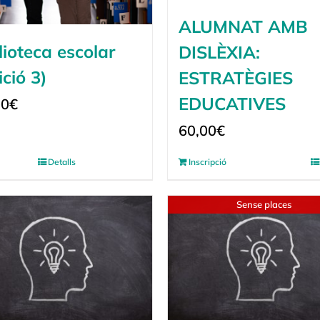
ALUMNAT AMB
lioteca escolar
DISLÈXIA:
ició 3)
ESTRATÈGIES
EDUCATIVES
00
€
60,00
€
Detalls
Inscripció
Sense places