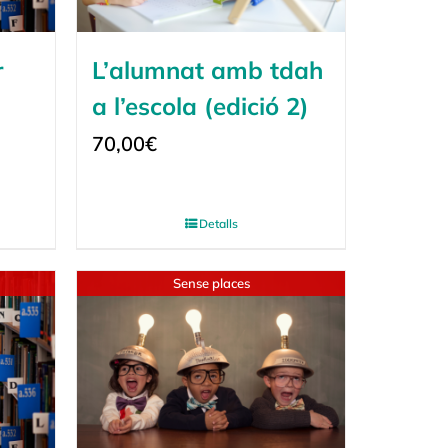
r
L’alumnat amb tdah
a l’escola (edició 2)
70,00
€
Detalls
Sense places