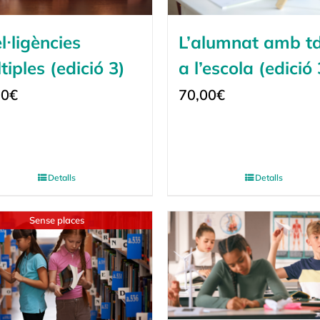
el·ligències
L’alumnat amb t
tiples (edició 3)
a l’escola (edició 
00
€
70,00
€
Detalls
Detalls
Sense places