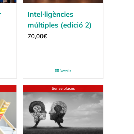
r
Intel·ligències
múltiples (edició 2)
70,00
€
Detalls
Sense places