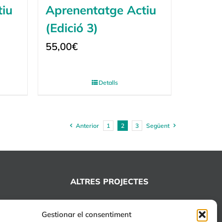
tiu
Aprenentatge Actiu
(Edició 3)
55,00
€
Detalls
Anterior
1
2
3
Següent
ALTRES PROJECTES
+EDUCA
Gestionar el consentiment
EDUCA Espai Lúdic