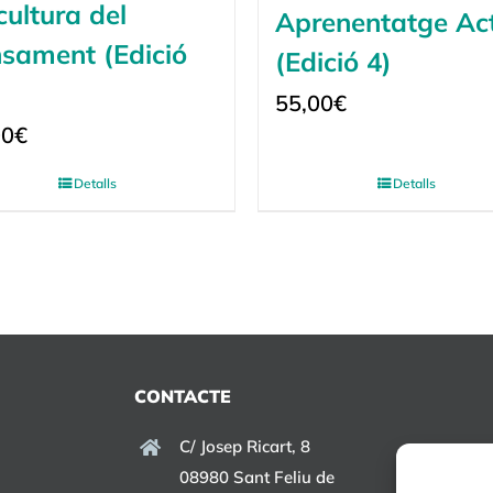
cultura del
Aprenentatge Ac
sament (Edició
(Edició 4)
55,00
€
00
€
Detalls
Detalls
CONTACTE
C/ Josep Ricart, 8
08980 Sant Feliu de