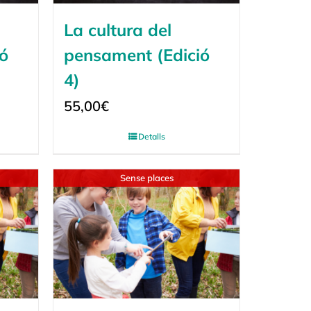
La cultura del
ó
pensament (Edició
4)
55,00
€
Detalls
Sense places