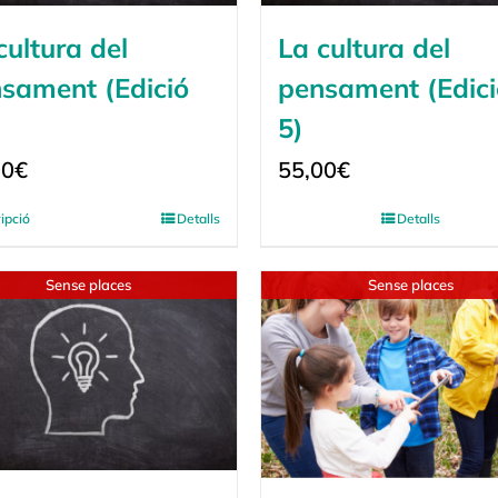
cultura del
La cultura del
sament (Edició
pensament (Edici
5)
00
€
55,00
€
ripció
Detalls
Detalls
Sense places
Sense places