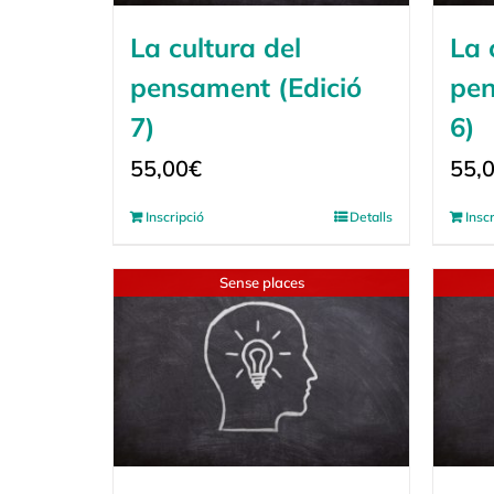
La cultura del
La 
pensament (Edició
pen
7)
6)
55,00
€
55,
Inscripció
Detalls
Insc
Sense places