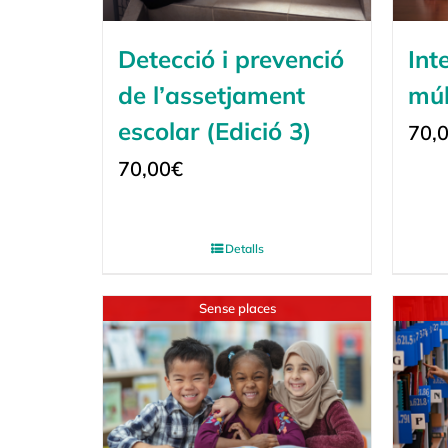
Detecció i prevenció
Int
de l’assetjament
múl
escolar (Edició 3)
70,
70,00
€
Detalls
Sense places