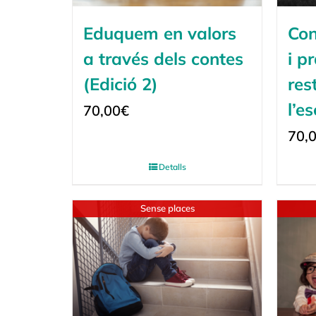
Eduquem en valors
Con
a través dels contes
i p
(Edició 2)
res
l’e
70,00
€
70,
Detalls
Sense places