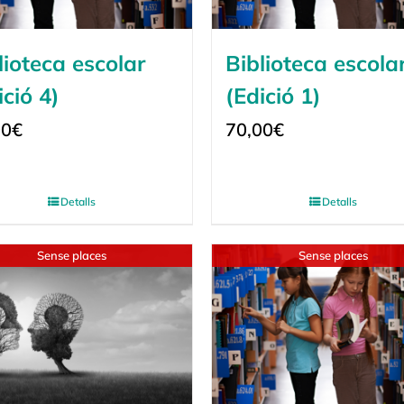
lioteca escolar
Biblioteca escola
ició 4)
(Edició 1)
00
€
70,00
€
Detalls
Detalls
Sense places
Sense places