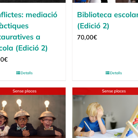
flictes: mediació
Biblioteca escola
ràctiques
(Edició 2)
tauratives a
70,00
€
scola (Edició 2)
00
€
Detalls
Detalls
Sense places
Sense places