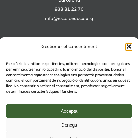
933 31 22 70
info@escolaeduca.org
Gestionar el consentiment
ALTRES PROJECTES
Per oferir les millors experiències, utilitzem tecnologies com ara galetes
per emmagatzemar i/o accedir a la informació del dispositiu. Donar el
+EDUCA
consentiment a aquestes tecnologies ens permetrà processar dades
com ara el comportament de navegació o identificadors únics en aquest
EDUCA Espai Lúdic
lloc. No consentir o retirar el consentiment, pot afectar negativament
EDUCA Serveis
determinades característiques i funcions.
Accepta
Denega
© Copyright 2024 | by
Avís legal
|
Política de Qualitat
|
Política de