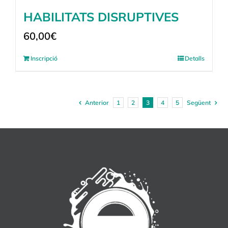
HABILITATS DISRUPTIVES
60,00
€
Inscripció
Detalls
Anterior
1
2
3
4
5
Següent