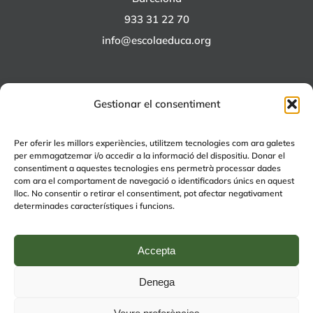
933 31 22 70
info@escolaeduca.org
Gestionar el consentiment
ALTRES PROJECTES
Per oferir les millors experiències, utilitzem tecnologies com ara galetes
per emmagatzemar i/o accedir a la informació del dispositiu. Donar el
+EDUCA
consentiment a aquestes tecnologies ens permetrà processar dades
com ara el comportament de navegació o identificadors únics en aquest
EDUCA Espai Lúdic
lloc. No consentir o retirar el consentiment, pot afectar negativament
EDUCA Serveis
determinades característiques i funcions.
Accepta
Denega
© Copyright 2024 | by
Avís legal
|
Política de Qualitat
|
Política de