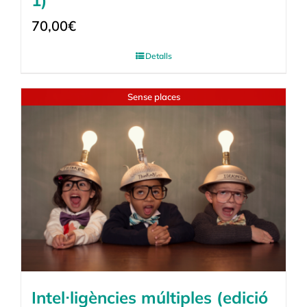
1)
70,00
€
Detalls
Sense places
Intel·ligències múltiples (edició