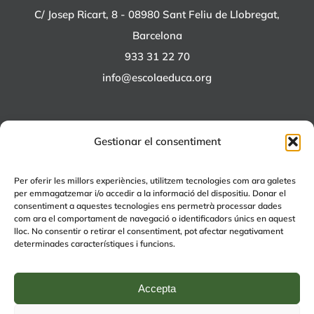
C/ Josep Ricart, 8 - 08980 Sant Feliu de Llobregat,
Barcelona
933 31 22 70
info@escolaeduca.org
Gestionar el consentiment
ALTRES PROJECTES
Per oferir les millors experiències, utilitzem tecnologies com ara galetes
per emmagatzemar i/o accedir a la informació del dispositiu. Donar el
+EDUCA
consentiment a aquestes tecnologies ens permetrà processar dades
com ara el comportament de navegació o identificadors únics en aquest
EDUCA Espai Lúdic
lloc. No consentir o retirar el consentiment, pot afectar negativament
EDUCA Serveis
determinades característiques i funcions.
Accepta