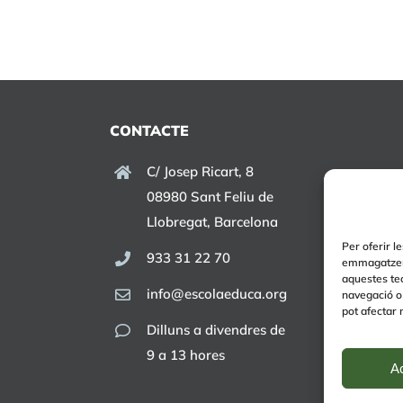
CONTACTE
C/ Josep Ricart, 8
08980 Sant Feliu de
Llobregat, Barcelona
Per oferir l
933 31 22 70
emmagatzema
aquestes te
info@escolaeduca.org
navegació o 
pot afectar 
Dilluns a divendres de
9 a 13 hores
A