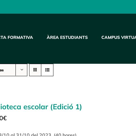
RTA FORMATIVA
ÀREA ESTUDIANTS
CAMPUS VIRTU
os
lioteca escolar (Edició 1)
0
€
3/10 al 31/10 del 2023. (40 hores)