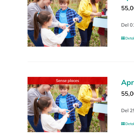
55,0
Del 0
Detal
Apr
Sense places
55,0
Del 2
Detal