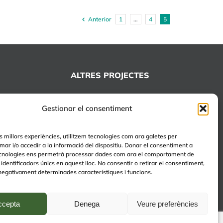
Anterior
1
…
4
5
ALTRES PROJECTES
+EDUCA
Gestionar el consentiment
EDUCA Espai Lúdic
EDUCA Serveis
es millors experiències, utilitzem tecnologies com ara galetes per
r i/o accedir a la informació del dispositiu. Donar el consentiment a
cnologies ens permetrà processar dades com ara el comportament de
identificadors únics en aquest lloc. No consentir o retirar el consentiment,
negativament determinades característiques i funcions.
ccepta
Denega
Veure preferències