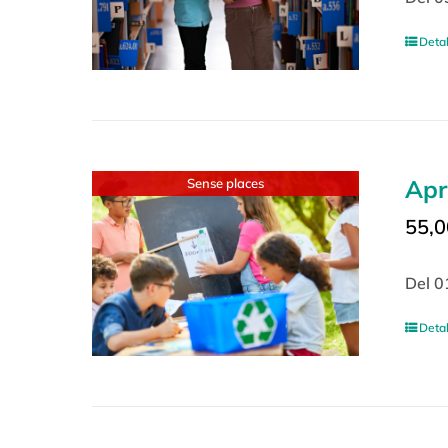
Detal
Apr
Sense places
55,0
Del 0
Detal