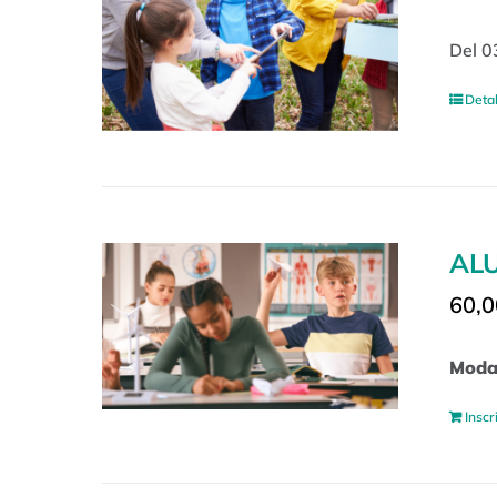
Del 0
Detal
ALU
60,0
Modal
Inscr