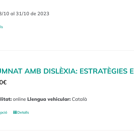
3/10 al 31/10 de 2023
ls
MNAT AMB DISLÈXIA: ESTRATÈGIES 
0
€
itat:
online
Llengua vehicular:
Català
ipció
Detalls