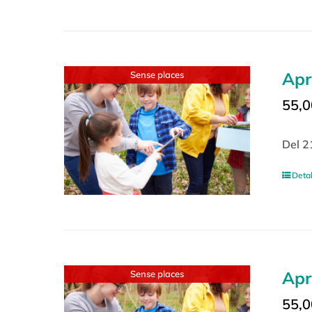
Apr
Sense places
55,0
Del 2
Detal
Apr
Sense places
55,0