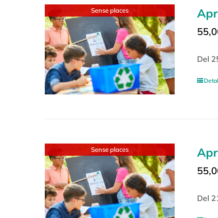
Apr
Sense places
55,0
Del 2
Detal
Apr
Sense places
55,0
Del 2