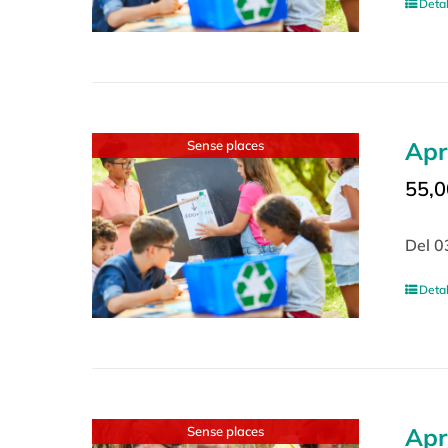
Detal
Apr
Sense places
55,0
Del 0
Detal
Apr
Sense places