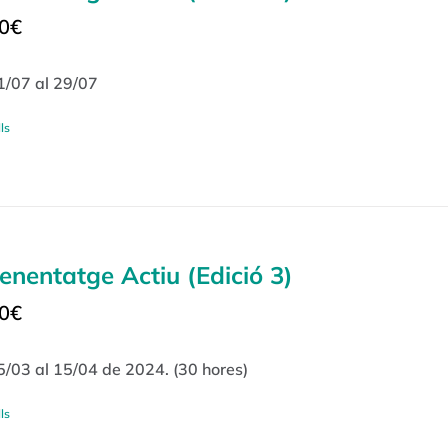
0
€
1/07 al 29/07
ls
enentatge Actiu (Edició 3)
0
€
5/03 al 15/04 de 2024. (30 hores)
ls