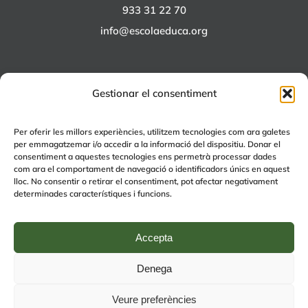
933 31 22 70
info@escolaeduca.org
Gestionar el consentiment
ALTRES PROJECTES
Per oferir les millors experiències, utilitzem tecnologies com ara galetes
per emmagatzemar i/o accedir a la informació del dispositiu. Donar el
+EDUCA
consentiment a aquestes tecnologies ens permetrà processar dades
com ara el comportament de navegació o identificadors únics en aquest
EDUCA Espai Lúdic
lloc. No consentir o retirar el consentiment, pot afectar negativament
EDUCA Serveis
determinades característiques i funcions.
Accepta
Denega
© Copyright 2024 | by
Avís legal
|
Política de Qualitat
|
Política de
Veure preferències
privacitat (RGPD)
| by
rmdisseny