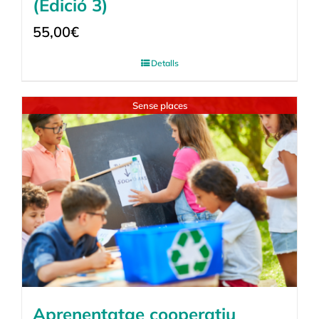
(Edició 3)
55,00
€
Detalls
Sense places
Aprenentatge cooperatiu