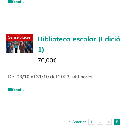
Detalls
Biblioteca escolar (Edició
Sense places
1)
70,00
€
Del 03/10 al 31/10 del 2023. (40 hores)
Detalls
Anterior
1
…
4
5