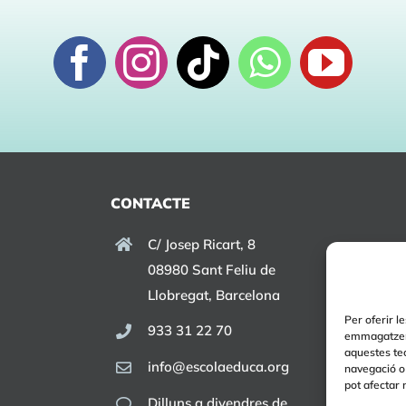
CONTACTE
C/ Josep Ricart, 8
08980 Sant Feliu de
Llobregat, Barcelona
Per oferir l
933 31 22 70
emmagatzema
aquestes te
info@escolaeduca.org
navegació o 
pot afectar 
Dilluns a divendres de