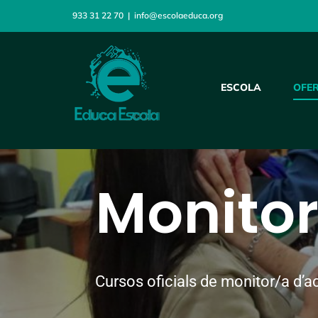
Skip
933 31 22 70
|
info@escolaeduca.org
to
content
ESCOLA
OFE
Monitor
Cursos oficials de monitor/a d’ac