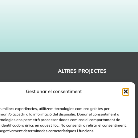
ALTRES PROJECTES
+EDUCA
Gestionar el consentiment
EDUCA Espai Lúdic
EDUCA Serveis
es millors experiències, utilitzem tecnologies com ara galetes per
r i/o accedir a la informació del dispositiu. Donar el consentiment a
cnologies ens permetrà processar dades com ara el comportament de
identificadors únics en aquest lloc. No consentir o retirar el consentiment,
negativament determinades característiques i funcions.