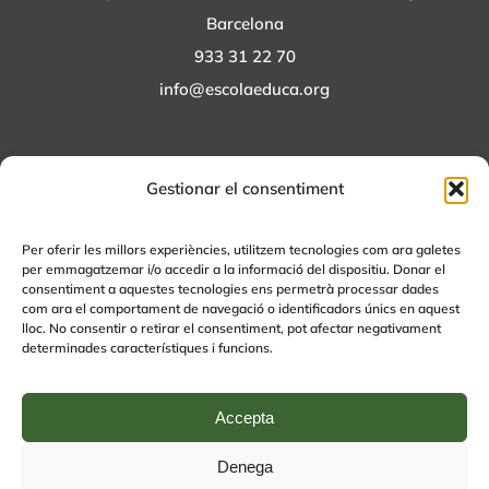
Barcelona
933 31 22 70
info@escolaeduca.org
Gestionar el consentiment
ALTRES PROJECTES
Per oferir les millors experiències, utilitzem tecnologies com ara galetes
per emmagatzemar i/o accedir a la informació del dispositiu. Donar el
+EDUCA
consentiment a aquestes tecnologies ens permetrà processar dades
com ara el comportament de navegació o identificadors únics en aquest
EDUCA Espai Lúdic
lloc. No consentir o retirar el consentiment, pot afectar negativament
EDUCA Serveis
determinades característiques i funcions.
Accepta
Denega