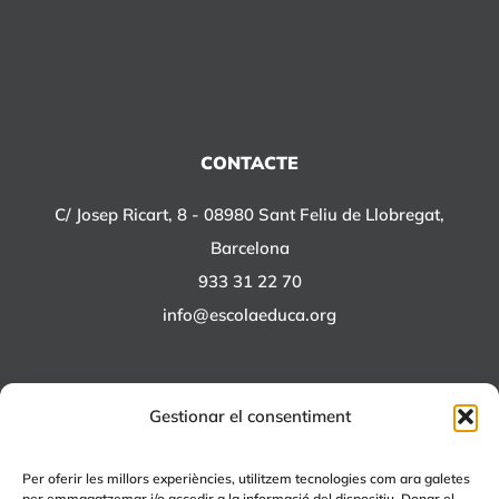
CONTACTE
C/ Josep Ricart, 8 - 08980 Sant Feliu de Llobregat,
Barcelona
933 31 22 70
info@escolaeduca.org
Gestionar el consentiment
ALTRES PROJECTES
Per oferir les millors experiències, utilitzem tecnologies com ara galetes
per emmagatzemar i/o accedir a la informació del dispositiu. Donar el