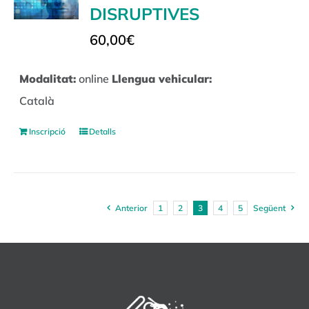
DISRUPTIVES
60,00
€
Modalitat:
online
Llengua vehicular:
Català
Inscripció
Detalls
Anterior
1
2
3
4
5
Següent