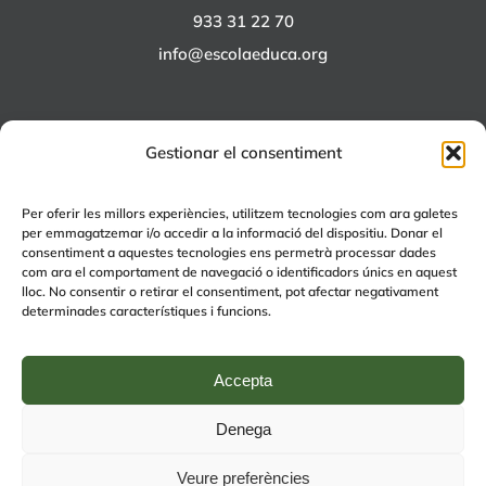
933 31 22 70
info@escolaeduca.org
Gestionar el consentiment
ALTRES PROJECTES
Per oferir les millors experiències, utilitzem tecnologies com ara galetes
per emmagatzemar i/o accedir a la informació del dispositiu. Donar el
+EDUCA
consentiment a aquestes tecnologies ens permetrà processar dades
com ara el comportament de navegació o identificadors únics en aquest
EDUCA Espai Lúdic
lloc. No consentir o retirar el consentiment, pot afectar negativament
EDUCA Serveis
determinades característiques i funcions.
Accepta
Denega
© Copyright 2024 | by
Avís legal
|
Política de Qualitat
|
Política de
Veure preferències
privacitat (RGPD)
| by
rmdisseny