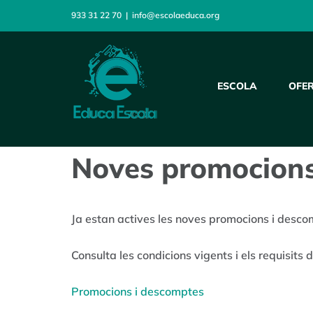
Skip
933 31 22 70
|
info@escolaeduca.org
to
content
ESCOLA
OFE
Noves promocions
Ja estan actives les noves promocions i desco
Consulta les condicions vigents i els requisits 
Promocions i descomptes