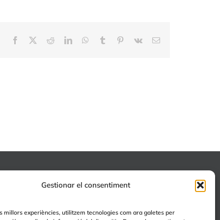
Facebook
X
Reddit
LinkedIn
WhatsApp
Tumblr
Pinterest
Vk
Email:
ALTRES PROJECTES
Gestionar el consentiment
+EDUCA
es millors experiències, utilitzem tecnologies com ara galetes per
EDUCA Espai Lúdic