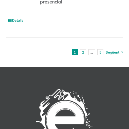
presencial
Detalls
1
2
…
5
Següent