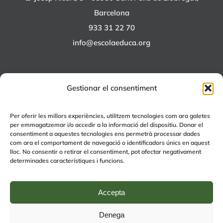
Barcelona
933 31 22 70
info@escolaeduca.org
Gestionar el consentiment
ALTRES PROJECTES
Per oferir les millors experiències, utilitzem tecnologies com ara galetes
per emmagatzemar i/o accedir a la informació del dispositiu. Donar el
+EDUCA
consentiment a aquestes tecnologies ens permetrà processar dades
com ara el comportament de navegació o identificadors únics en aquest
EDUCA Espai Lúdic
lloc. No consentir o retirar el consentiment, pot afectar negativament
EDUCA Serveis
determinades característiques i funcions.
Accepta
Denega