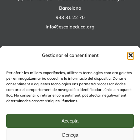
Barcelona
933 31 22 70
info@escolaeduca.org
Gestionar el consentiment
ALTRES PROJECTES
Per oferir les millors experiències, utilitzem tecnologies com ara galetes
per emmagatzemar i/o accedir a la informació del dispositiu. Donar el
+EDUCA
consentiment a aquestes tecnologies ens permetrà processar dades
com ara el comportament de navegació o identificadors únics en aquest
EDUCA Espai Lúdic
lloc. No consentir o retirar el consentiment, pot afectar negativament
EDUCA Serveis
determinades característiques i funcions.
Accepta
Denega