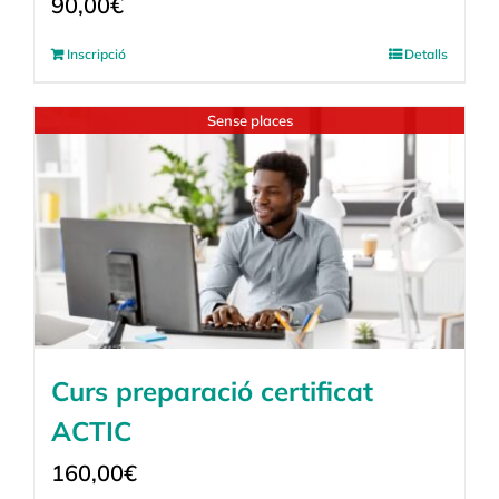
90,00
€
Inscripció
Detalls
Sense places
Curs preparació certificat
ACTIC
160,00
€