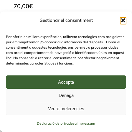
70,00
€
Detalls
Gestionar el consentiment
Sense places
Per oferir les millors experiències, utilitzem tecnologies com ara galetes
per emmagatzemar i/o accedir a la informació del dispositiu. Donar el
consentiment a aquestes tecnologies ens permetrà processar dades
com ara el comportament de navegació o identificadors únics en aquest
lloc. No consentir o retirar el consentiment, pot afectar negativament
determinades característiques i funcions.
Accepta
Denega
Veure preferències
Detecció i prevenció de
Declaració de privadesa
Impressum